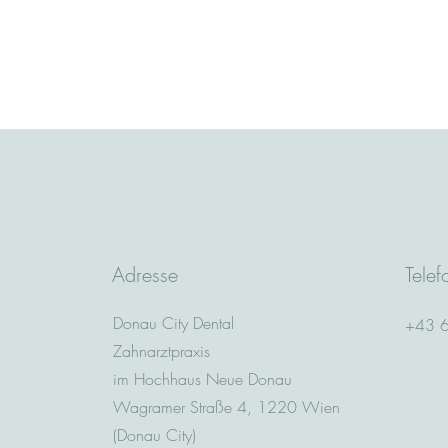
Adresse
Telef
Donau City Dental
+43 
Zahnarztpraxis
im Hochhaus Neue Donau
Wagramer Straße 4, 1220 Wien
(Donau City)