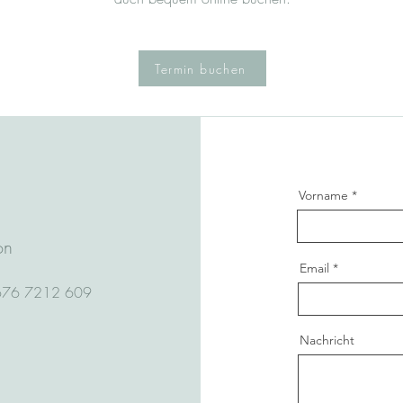
Termin buchen
Vorname
on
Email
676 7212 609
Nachricht