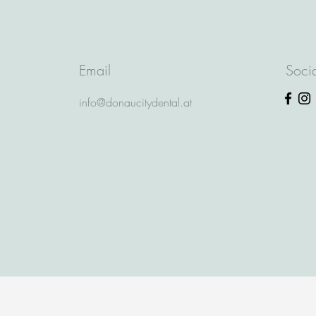
Email
Soci
info@donaucitydental.at