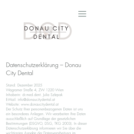
Datenschutzerklärung – Donau
City Dental
Stand: Dezember 2025
Wagramer Straße 4, ZW 1220 Wien
Inhaberin: dr.med.dent. Julia Szlepak
E-Mail: info@donaucitydental.at
Website: www.donaucitydental.at
Der Schutz Ihrer personenbezogenen Daten ist uns
ein besonderes Anliegen. Wir verarbeiten Ihre Daten
ausschließlich auf Grundlage der gesetzlichen
Bestimmungen (DSGVO, DSG, TKG 2003). In dieser
Datenschutzerklärung informieren wir Sie über die
wichtigsten Aspekte der Datenverarbeitung im