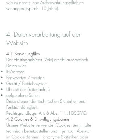
wie es gesetzliche Aufbewahrungspflichten
verlangen (typisch: 10 Jahre).
4. Datenverarbeitung auf der
Website
4.1 Server-Logfiles
Der Hostinganbieter (Wix) erhebt automatisch
Daten wie:
IP-Adresse
Browsertyp / -version
Gerät / Betriebssystem
Uhrzeit des Seitenaufrufs
aufgerufene Seiten
Diese dienen der technischen Sicherheit und
Funktionsfähigkeit.
Rechtsgrundlage: Art. 6 Abs. 1 lit. f DSGVO.
4.2 Cookies & Einwilligungsbanner
Unsere Website verwendet Cookies, um Inhalte
technisch bereitzustellen und – je nach Auswahl
im Cookie-Banner – anonyme Statistiken oder