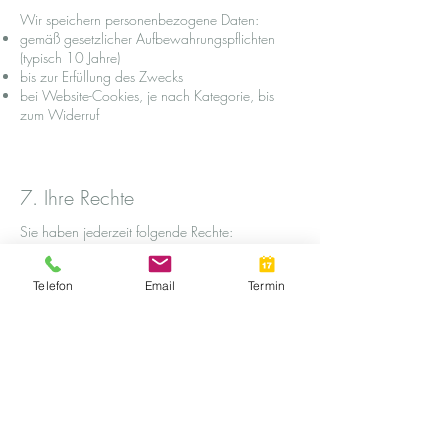
Wir speichern personenbezogene Daten:
gemäß gesetzlicher Aufbewahrungspflichten
(typisch 10 Jahre)
bis zur Erfüllung des Zwecks
bei Website-Cookies, je nach Kategorie, bis
zum Widerruf
7. Ihre Rechte
Sie haben jederzeit folgende Rechte:
Auskunft
Berichtigung
Telefon
Email
Termin
Löschung (sofern keine gesetzliche Pflicht
entgegensteht)
Einschränkung der Verarbeitung
Datenübertragbarkeit
Widerruf einer Einwilligung
Widerspruch bei berechtigtem Interesse
Anfragen richten Sie an:
info@donaucitydental.at
Wenn Sie glauben, dass die Verarbeitung Ihrer