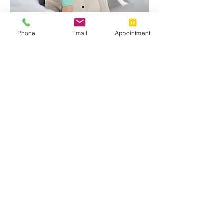
Phone
Email
Appointment
08.
PARODONTOLOGIE
Individuelle Behandlung von
Zahnfleischerkrankungen – zur
Entzündungsreduktion und für eine stabile
Mundgesundheit. Von der
Parodontitistherapie bis zur Stabilisierung
gelockerter Zähne und langfristigen
Nachsorge.
Show more