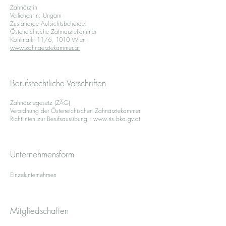
Zahnärztin
Verliehen in: Ungarn
Zuständige Aufsichtsbehörde:
Österreichische Zahnärztekammer
Kohlmarkt 11/6, 1010 Wien
www.zahnaerztekammer.at
Berufsrechtliche Vorschriften
Zahnärztegesetz (ZÄG)
Verordnung der Österreichischen Zahnärztekammer
Richtlinien zur Berufsausübung :
www.ris.bka.gv.at
Unternehmensform
Einzelunternehmen
Mitgliedschaften