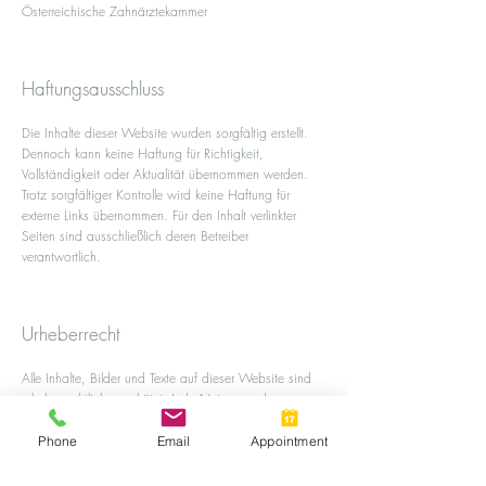
Österreichische Zahnärztekammer
Haftungsausschluss
Die Inhalte dieser Website wurden sorgfältig erstellt.
Dennoch kann keine Haftung für Richtigkeit,
Vollständigkeit oder Aktualität übernommen werden.
Trotz sorgfältiger Kontrolle wird keine Haftung für
externe Links übernommen. Für den Inhalt verlinkter
Seiten sind ausschließlich deren Betreiber
verantwortlich.
Urheberrecht
Alle Inhalte, Bilder und Texte auf dieser Website sind
urheberrechtlich geschützt. Jede Nutzung oder
Vervielfältigung bedarf der schriftlichen Zustimmung.
Phone
Email
Appointment